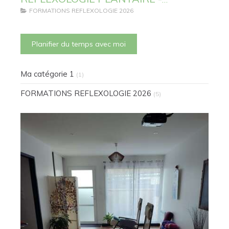
TECHNIQUE LYMPHATIQUE
FORMATIONS REFLEXOLOGIE 2026
Planifier du temps avec moi
Ma catégorie 1
(1)
FORMATIONS REFLEXOLOGIE 2026
(5)