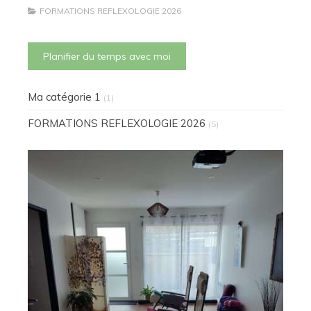
TECHNIQUE LYMPHATIQUE
FORMATIONS REFLEXOLOGIE 2026
Planifier du temps avec moi
Ma catégorie 1
(1)
FORMATIONS REFLEXOLOGIE 2026
(5)